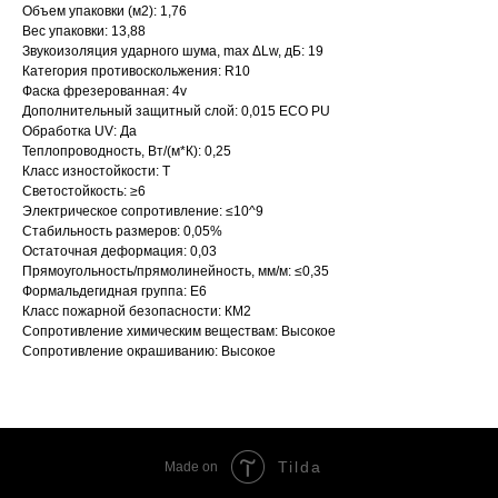
Объем упаковки (м2): 1,76
Вес упаковки: 13,88
Звукоизоляция ударного шума, max ΔLw, дБ: 19
Категория противоскольжения: R10
Фаска фрезерованная: 4v
Дополнительный защитный слой: 0,015 ECO PU
Обработка UV: Да
Теплопроводность, Вт/(м*К): 0,25
Класс изностойкости: Т
Светостойкость: ≥6
Электрическое сопротивление: ≤10^9
Стабильность размеров: 0,05%
Остаточная деформация: 0,03
Прямоугольность/прямолинейность, мм/м: ≤0,35
Формальдегидная группа: Е6
Класс пожарной безопасности: КМ2
Сопротивление химическим веществам: Высокое
Сопротивление окрашиванию: Высокое
Tilda
Made on